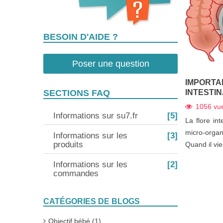
BESOIN D'AIDE ?
Poser une question
IMPORTA
INTESTI
SECTIONS FAQ
1056
vu
Informations sur su7.fr
[5]
La flore int
micro-organ
Informations sur les
[3]
produits
Quand il vien
Informations sur les
[2]
commandes
CATÉGORIES DE BLOGS
Objectif bébé (1)