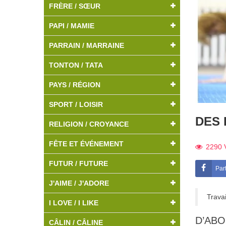
FRÈRE / SŒUR
PAPI / MAMIE
PARRAIN / MARRAINE
TONTON / TATA
PAYS / RÉGION
SPORT / LOISIR
DES 
RELIGION / CROYANCE
FÊTE ET ÉVÉNEMENT
2290
FUTUR / FUTURE
Par
J'AIME / J'ADORE
Trava
I LOVE / I LIKE
D’ABO
CÂLIN / CÂLINE