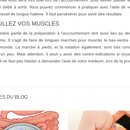
née vous sera très utile lors de l’accouchement, pour laisser passer 
r bébé à sortir. Vous pouvez commencer à pratiquer avec l'aide de vo
ravail de longue haleine. Il faut persévérer pour avoir des résultats.
ILLEZ VOS MUSCLES
nière partie de la préparation à l’accouchement doit avoir lieu au de
e. Il s’agit de faire de longues marches pour muscler le bas-ventre et l
monde. La marche à pieds, et la natation également, sont très cons
un peu. Mais attention, il peut y avoir des contre-indications si vo
il ne faut pas hésiter à demander l’avis de votre médecin, lors de la pro
ES DU BLOG