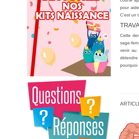
courte ap
pour aide
C’est un t
TRAVA
Cette der
sage-femm
venir au 
détendre 
pourquoi 
ARTICL