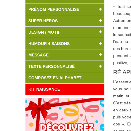
« Tout se
PRÉNOM PERSONNALISÉ
beaucoup 
Autrement
SUPER HÉROS
mamans ou
DESIGN / MOTIF
le souhai
l’eau ou 
HUMOUR 4 SAISONS
des hormo
MESSAGE
pendant l
positive,
TEXTE PERSONNALISÉ
RÉ AP
COMPOSEZ EN ALPHABET
L’essenti
vous pour
KIT NAISSANCE
matin, et
C’est très
en deux t
puis votr
dos ». En