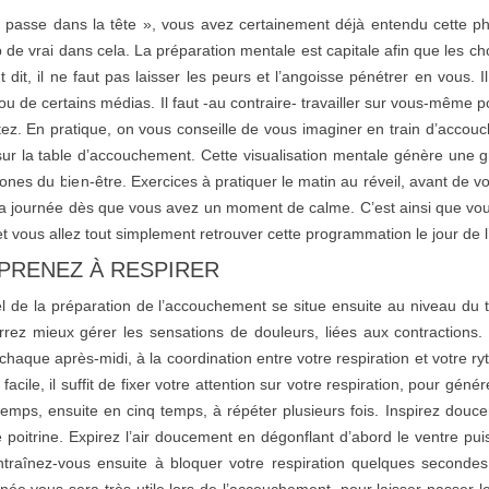
 passe dans la tête », vous avez certainement déjà entendu cette phr
de vrai dans cela. La préparation mentale est capitale afin que les c
 dit, il ne faut pas laisser les peurs et l’angoisse pénétrer en vous. 
 de certains médias. Il faut -au contraire- travailler sur vous-même 
tez. En pratique, on vous conseille de vous imaginer en train d’accou
sur la table d’accouchement. Cette visualisation mentale génère une g
nes du bien-être. Exercices à pratiquer le matin au réveil, avant de vou
a journée dès que vous avez un moment de calme. C’est ainsi que vo
 et vous allez tout simplement retrouver cette programmation le jour de
PRENEZ À RESPIRER
el de la préparation de l’accouchement se situe ensuite au niveau du t
rez mieux gérer les sensations de douleurs, liées aux contractions
 chaque après-midi, à la coordination entre votre respiration et votre 
 facile, il suffit de fixer votre attention sur votre respiration, pour gé
emps, ensuite en cinq temps, à répéter plusieurs fois. Inspirez douc
e poitrine. Expirez l’air doucement en dégonflant d’abord le ventre pui
traînez-vous ensuite à bloquer votre respiration quelques secondes,