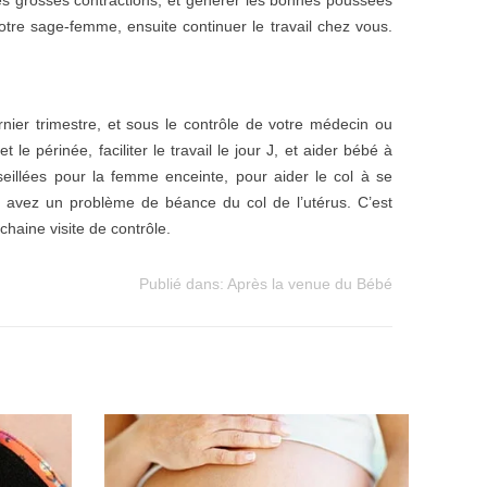
les grosses contractions, et générer les bonnes poussées
tre sage-femme, ensuite continuer le travail chez vous.
rnier trimestre, et sous le contrôle de votre médecin ou
e périnée, faciliter le travail le jour J, et aider bébé à
eillées pour la femme enceinte, pour aider le col à se
us avez un problème de béance du col de l’utérus. C’est
chaine visite de contrôle.
Publié dans:
Après la venue du Bébé