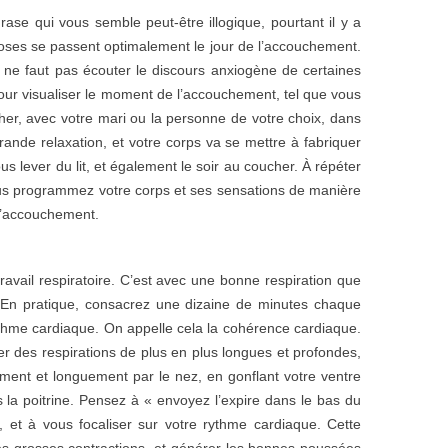
ase qui vous semble peut-être illogique, pourtant il y a
hoses se passent optimalement le jour de l’accouchement.
Il ne faut pas écouter le discours anxiogène de certaines
pour visualiser le moment de l’accouchement, tel que vous
cher, avec votre mari ou la personne de votre choix, dans
rande relaxation, et votre corps va se mettre à fabriquer
s lever du lit, et également le soir au coucher. À répéter
us programmez votre corps et ses sensations de manière
 l’accouchement.
ravail respiratoire. C’est avec une bonne respiration que
. En pratique, consacrez une dizaine de minutes chaque
rythme cardiaque. On appelle cela la cohérence cardiaque.
nérer des respirations de plus en plus longues et profondes,
ement et longuement par le nez, en gonflant votre ventre
s la poitrine. Pensez à « envoyez l’expire dans le bas du
 et à vous focaliser sur votre rythme cardiaque. Cette