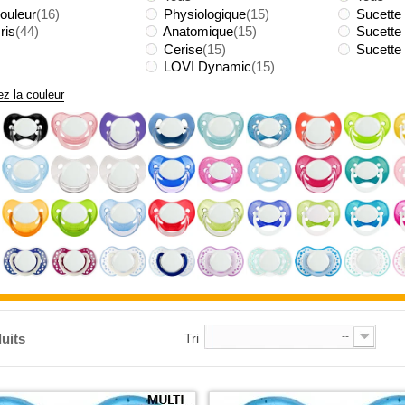
ouleur
(16)
Physiologique
(15)
Sucette
ris
(44)
Anatomique
(15)
Sucette 
Cerise
(15)
Sucette
LOVI Dynamic
(15)
ez la couleur
--
uits
Tri