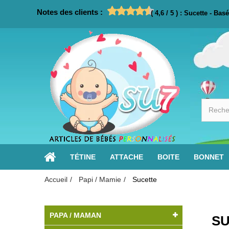
Notes des clients :
(
4,6
/
5
)
:
Sucette
- Basé
TÉTINE
ATTACHE
BOITE
BONNET
Accueil
Papi / Mamie
Sucette
PAPA / MAMAN
SU