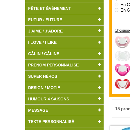
En C
FÊTE ET ÉVÉNEMENT
En G
FUTUR / FUTURE
Choisiss
J'AIME / J'ADORE
I LOVE / I LIKE
CÂLIN / CÂLINE
PRÉNOM PERSONNALISÉ
SUPER HÉROS
DESIGN / MOTIF
HUMOUR 4 SAISONS
15 prod
MESSAGE
TEXTE PERSONNALISÉ