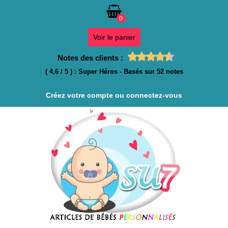
0
Voir le panier
Notes des clients :
(
4,6
/
5
)
:
Super Héros
- Basés sur
52
notes
Créez votre compte ou connectez-vous