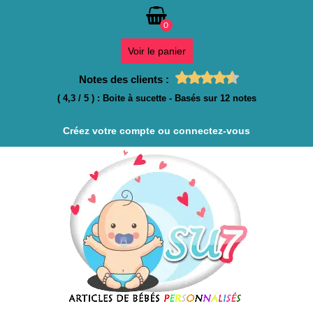
0
Voir le panier
Notes des clients :
(
4,3
/
5
)
:
Boite à sucette
- Basés sur
12
notes
Créez votre compte ou connectez-vous