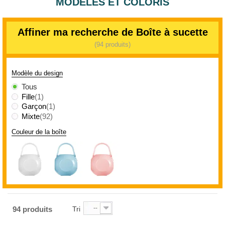
MODÈLES ET COLORIS
Affiner ma recherche de Boîte à sucette
(94 produits)
Modèle du design
Tous
Fille
(1)
Garçon
(1)
Mixte
(92)
Couleur de la boîte
--
94 produits
Tri