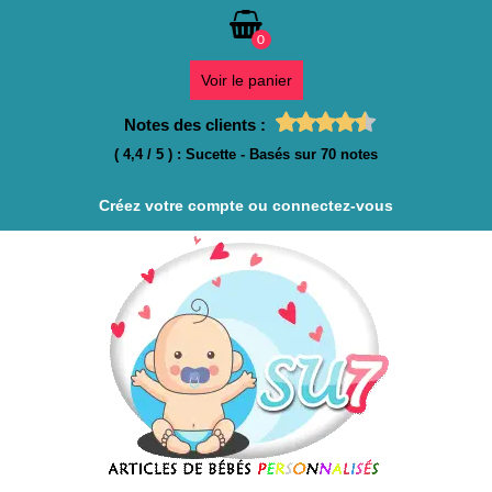
0
Voir le panier
Notes des clients :
(
4,4
/
5
)
:
Sucette
- Basés sur
70
notes
Créez votre compte ou connectez-vous