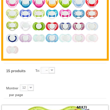
--
15 produits
Tri
12
Montrer
par page