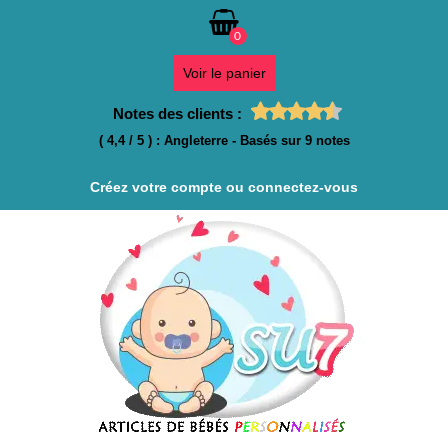
0
Voir le panier
Notes des clients :
(
4,4
/
5
)
:
Angleterre
- Basés sur
9
notes
Créez votre compte ou connectez-vous