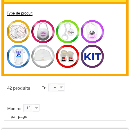
Type de produit
--
42 produits
Tri
12
Montrer
par page