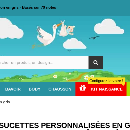
ion en gris
- Basés sur
79
notes
Configurez le votre !
BAVOIR
BODY
CHAUSSON
KIT NAISSANCE
n gris
SUCETTES PERSONNALISÉES EN G