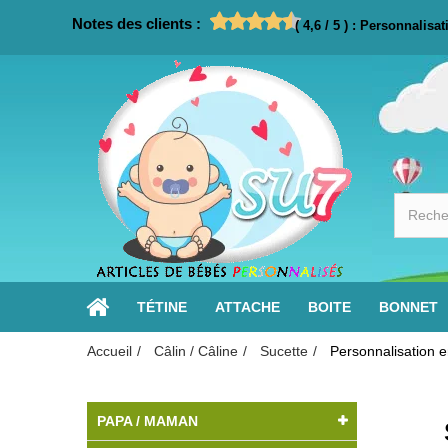
Notes des clients :
(
4,6
/
5
)
:
Personnalisat
TÉTINE
ATTACHE
BOITE
BONNET
Accueil
Câlin / Câline
Sucette
Personnalisation e
PAPA / MAMAN