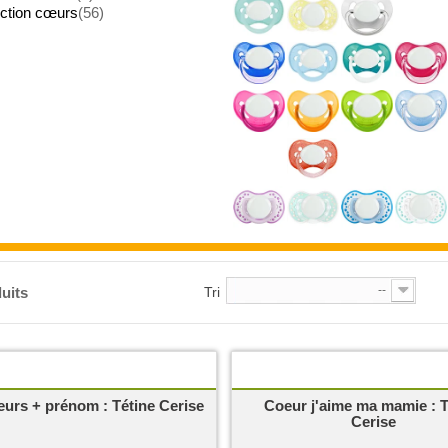
ection cœurs
(56)
--
uits
Tri
eurs + prénom : Tétine Cerise
Coeur j'aime ma mamie : T
Cerise