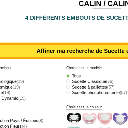
CÂLIN / CÂLI
4 DIFFÉRENTS EMBOUTS DE SUCET
Affiner ma recherche de Sucette
'embout
Choisissez le modèle
Tous
iologique
(19)
Sucette Classique
(76)
omique
(19)
Sucette à paillettes
(57)
se
(19)
Sucette phosphorescente
(57)
 Dynamic
(19)
Choisissez la couleur
ection Pays / Équipes
(8)
ction Fleurs
(4)