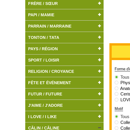
FRÈRE / SŒUR
PAPI / MAMIE
PARRAIN / MARRAINE
TONTON / TATA
PAYS / RÉGION
SPORT / LOISIR
Forme d
RELIGION / CROYANCE
Tous
Phys
FÊTE ET ÉVÉNEMENT
Anat
Ceri
FUTUR / FUTURE
LOVI
J'AIME / J'ADORE
Motif
Tous
I LOVE / I LIKE
Coll
Colle
CÂLIN / CÂLINE