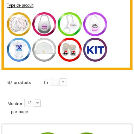
Type de produit
--
67 produits
Tri
12
Montrer
par page