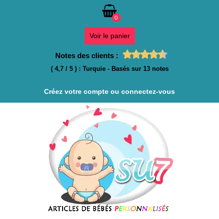
0
Voir le panier
Notes des clients :
(
4,7
/
5
)
:
Turquie
- Basés sur
13
notes
Créez votre compte ou connectez-vous