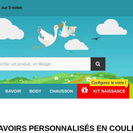
s sur
5
notes
Configurez le votre !
BAVOIR
BODY
CHAUSSON
KIT NAISSANCE
AVOIRS PERSONNALISÉS EN COUL