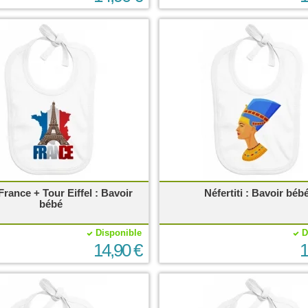
France + Tour Eiffel : Bavoir
Néfertiti : Bavoir béb
bébé
Disponible
D
14,90 €
1