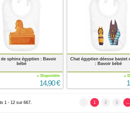
 de sphinx égyptien : Bavoir
Chat égyptien déesse bastet 
bébé
: Bavoir bébé
Disponible
D
14,90 €
1
ts 1 - 12 sur 667.
1
2
3
...