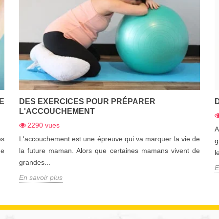
E
DES EXERCICES POUR PRÉPARER
L'ACCOUCHEMENT
2290
vues
A
es
L'accouchement est une épreuve qui va marquer la vie de
g
de
la future maman. Alors que certaines mamans vivent de
l
grandes...
E
En savoir plus