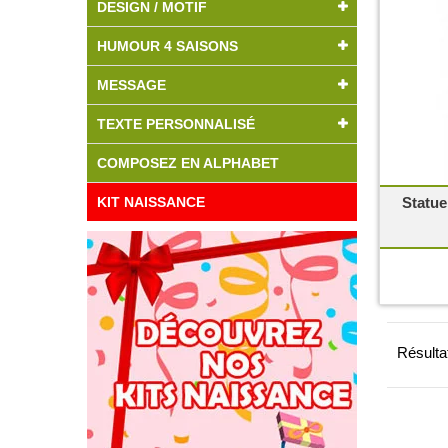
DESIGN / MOTIF
HUMOUR 4 SAISONS
MESSAGE
TEXTE PERSONNALISÉ
COMPOSEZ EN ALPHABET
KIT NAISSANCE
Statue
Résulta