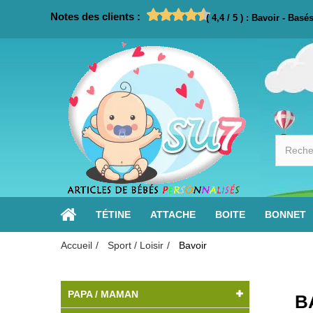
Notes des clients :
(
4,4
/
5
)
:
Bavoir
- Basé
TÉTINE
ATTACHE
BOITE
BONNET
Accueil
Sport / Loisir
Bavoir
PAPA / MAMAN
B