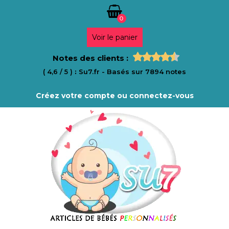
0
Voir le panier
Notes des clients :
(
4,6
/
5
)
:
Su7.fr
- Basés sur
7894
notes
Créez votre compte ou connectez-vous