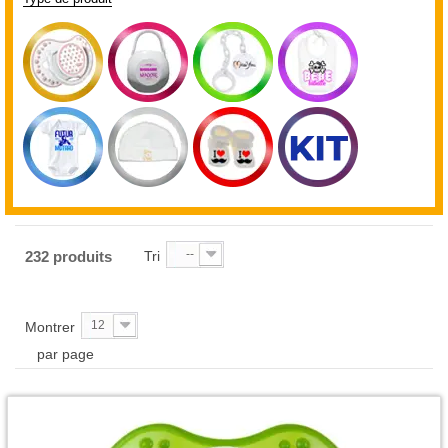
--
232 produits
Tri
12
Montrer
par page