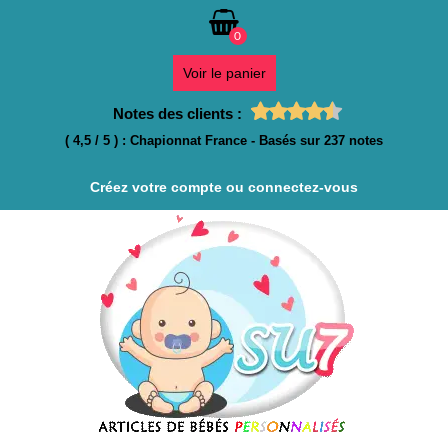
0
Voir le panier
Notes des clients :
(
4,5
/
5
)
:
Chapionnat France
- Basés sur
237
notes
Créez votre compte ou connectez-vous