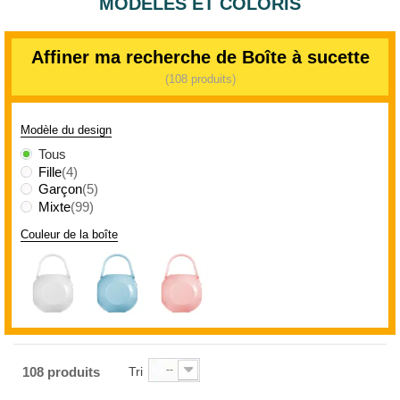
MODÈLES ET COLORIS
Affiner ma recherche de Boîte à sucette
(108 produits)
Modèle du design
Tous
Fille
(4)
Garçon
(5)
Mixte
(99)
Couleur de la boîte
--
108 produits
Tri