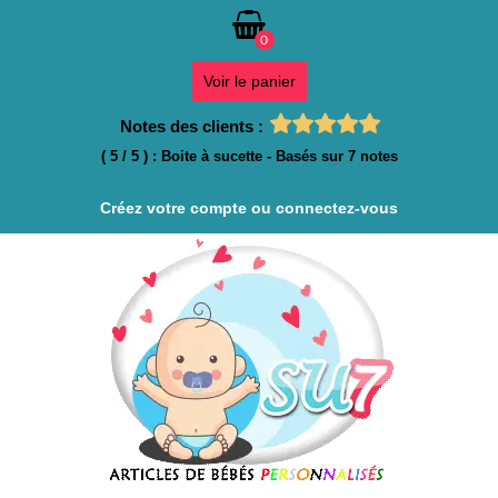
0
Voir le panier
Notes des clients :
(
5
/
5
)
:
Boite à sucette
- Basés sur
7
notes
Créez votre compte ou connectez-vous