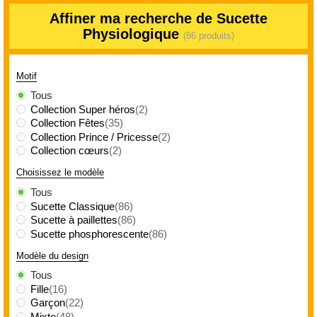
Affiner ma recherche de Sucette
Physiologique
(86 produits)
Motif
Tous
Collection Super héros
(2)
Collection Fêtes
(35)
Collection Prince / Pricesse
(2)
Collection cœurs
(2)
Choisissez le modèle
Tous
Sucette Classique
(86)
Sucette à paillettes
(86)
Sucette phosphorescente
(86)
Modèle du design
Tous
Fille
(16)
Garçon
(22)
Mixte
(48)