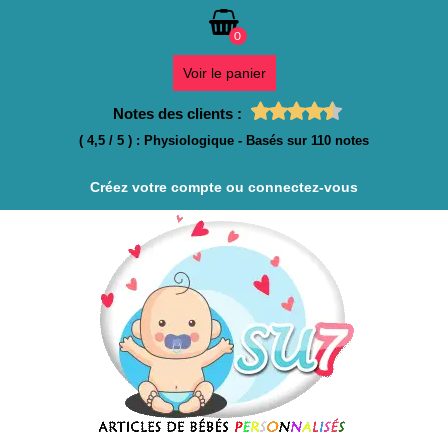
0
Voir le panier
Notes des clients :
(
4,5
/
5
)
:
Physiologique
- Basés sur
110
notes
Créez votre compte ou connectez-vous