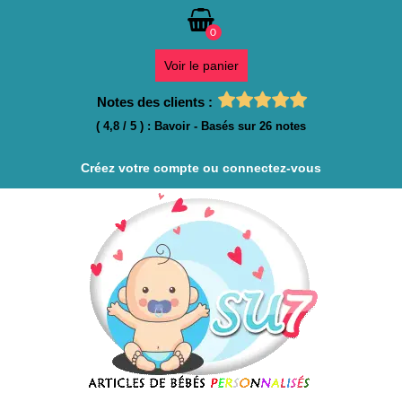
0
Voir le panier
Notes des clients :
(
4,8
/
5
)
:
Bavoir
- Basés sur
26
notes
Créez votre compte ou connectez-vous