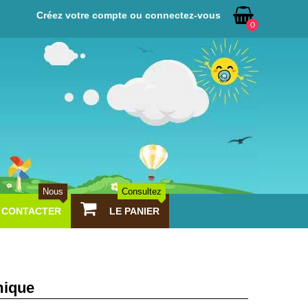
Créez votre compte ou connectez-vous
0
Nous
Consultez
CONTACTER
LE PANIER
mique