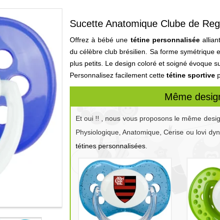
Sucette Anatomique Clube de Re
Offrez à bébé une
tétine personnalisée
allian
du célèbre club brésilien. Sa forme symétrique e
plus petits. Le design coloré et soigné évoque sub
Personnalisez facilement cette
tétine sportive
p
Même design
Et oui !! , nous vous proposons le même desi
Physiologique, Anatomique, Cerise ou lovi dy
tétines personnalisées
.