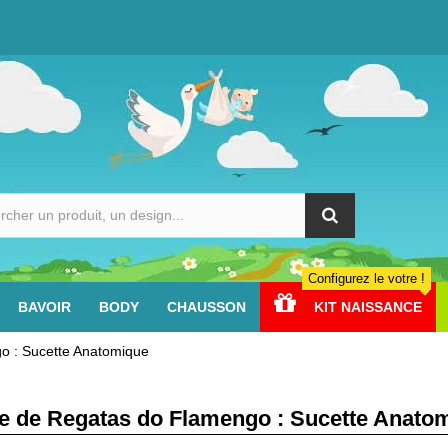
Configurez le votre !
BAVOIR
BODY
CHAUSSON
KIT NAISSANCE
o : Sucette Anatomique
e de Regatas do Flamengo : Sucette Anato