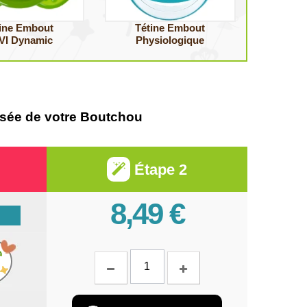
ine Embout
Tétine Embout
VI Dynamic
Physiologique
alisée de votre Boutchou
Étape 2
8,49 €