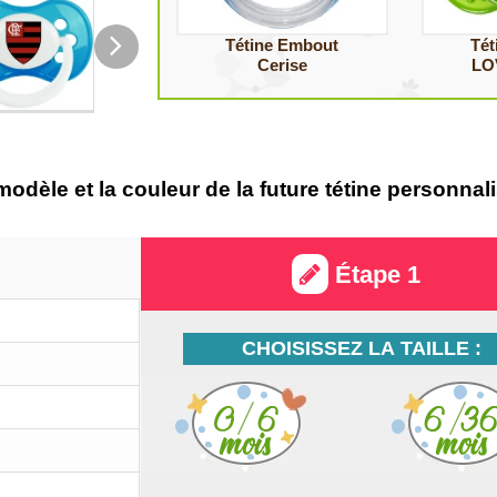
Tétine Embout
Tét
Cerise
LO
e modèle et la couleur de la future tétine personn
Étape 1
CHOISISSEZ LA TAILLE :