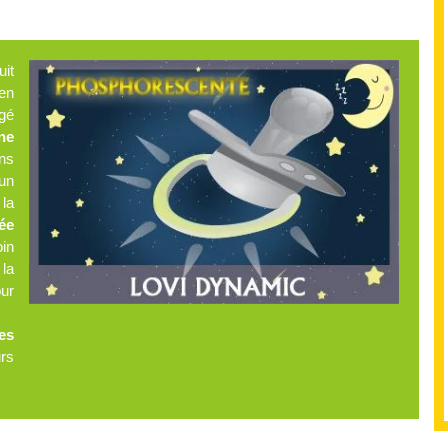
it
 en
igé
ine
ns
un
la
ée
oin
 la
our
es
urs