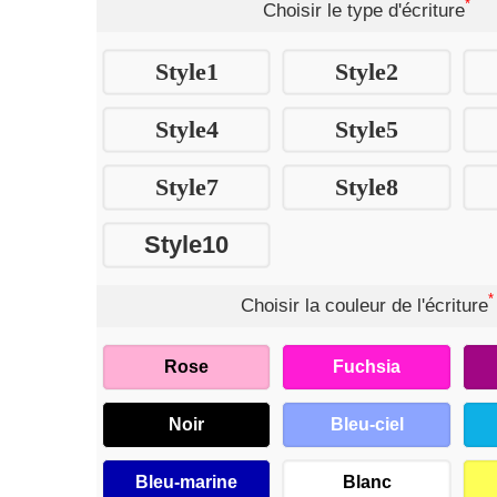
*
Choisir le type d'écriture
Style1
Style2
Style4
Style5
Style7
Style8
Style10
*
Choisir la couleur de l'écriture
Rose
Fuchsia
Noir
Bleu-ciel
Bleu-marine
Blanc