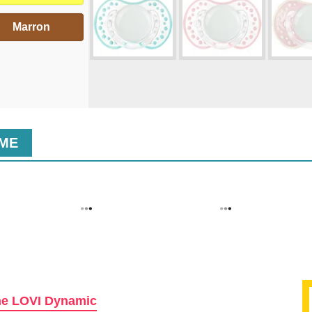
Marron
MME
ine LOVI Dynamic