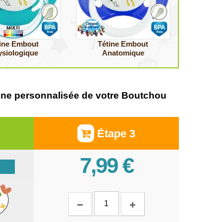
ine Embout
Tétine Embout
ysiologique
Anatomique
tétine personnalisée de votre Boutchou
Étape 3
7,99 €