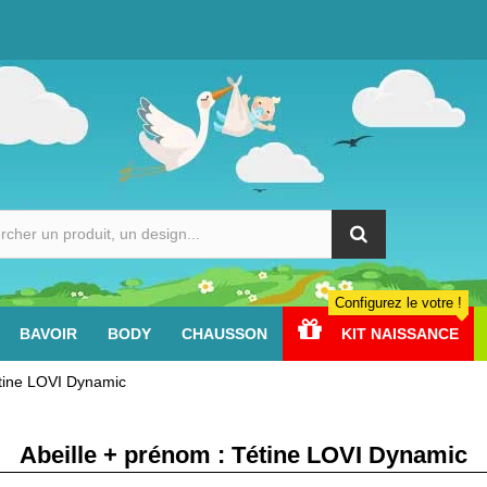
Configurez le votre !
BAVOIR
BODY
CHAUSSON
KIT NAISSANCE
étine LOVI Dynamic
Abeille + prénom : Tétine LOVI Dynamic