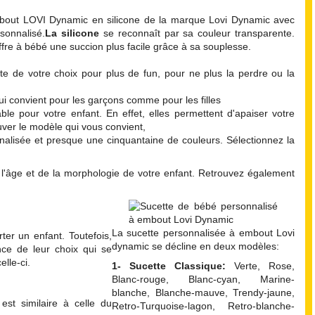
mbout LOVI Dynamic en silicone de la marque Lovi Dynamic avec
sonnalisé.
La silicone
se reconnaît par sa couleur transparente.
ffre à bébé une succion plus facile grâce à sa souplesse.
te de votre choix pour plus de fun, pour ne plus la perdre ou la
ui convient pour les garçons comme pour les filles
le pour votre enfant. En effet, elles permettent d'apaiser votre
uver le modèle qui vous convient,
alisée et presque une cinquantaine de couleurs. Sélectionnez la
 de l'âge et de la morphologie de votre enfant. Retrouvez également
La sucette personnalisée à embout Lovi
rter un enfant. Toutefois,
dynamic se décline en deux modèles:
nce de leur choix qui se
elle-ci.
1-
Sucette Classique:
Verte, Rose,
Blanc-rouge, Blanc-cyan, Marine-
blanche, Blanche-mauve, Trendy-jaune,
st similaire à celle du
Retro-Turquoise-lagon, Retro-blanche-