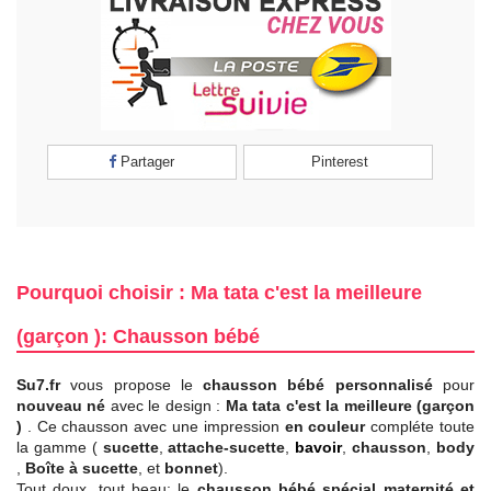
Partager
Pinterest
Pourquoi choisir : Ma tata c'est la meilleure
(garçon ): Chausson bébé
Su7.fr
vous propose le
chausson bébé personnalisé
pour
nouveau né
avec le design :
Ma tata c'est la meilleure (garçon
)
. Ce chausson avec une impression
en couleur
compléte toute
la gamme (
sucette
,
attache-sucette
,
bavoir
,
chausson
,
body
,
Boîte à sucette
, et
bonnet
).
Tout doux, tout beau: le
chausson bébé spécial maternité et