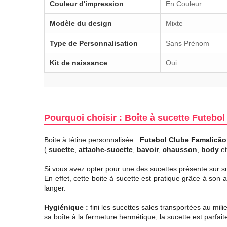
Couleur d'impression
En Couleur
Modèle du design
Mixte
Type de Personnalisation
Sans Prénom
Kit de naissance
Oui
Pourquoi choisir : Boîte à sucette Futebo
Boite à tétine personnalisée :
Futebol Clube Famalicã
(
sucette
,
attache-sucette
,
bavoir
,
chausson
,
body
e
Si vous avez opter pour une des sucettes présente sur su7.
En effet, cette boite à sucette est pratique grâce à son
langer.
Hygiénique :
fini les sucettes sales transportées au mil
sa boîte à la fermeture hermétique, la sucette est parfa