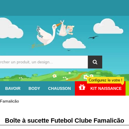
Configurez le votre !
BAVOIR
BODY
CHAUSSON
KIT NAISSANCE
 Famalicão
Boîte à sucette Futebol Clube Famalicão