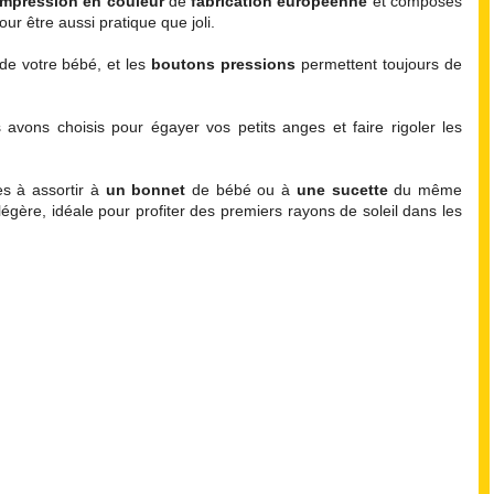
impression en couleur
de
fabrication européenne
et composés
ur être aussi pratique que joli.
 de votre bébé, et les
boutons pressions
permettent toujours de
vons choisis pour égayer vos petits anges et faire rigoler les
es à assortir à
un bonnet
de bébé ou à
une sucette
du même
légère, idéale pour profiter des premiers rayons de soleil dans les