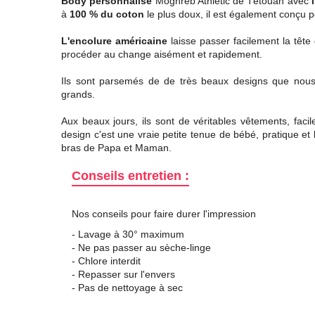
Body personnalisé
Moghreb Athlétic de Tétouan avec
à
100 % du coton
le plus doux, il est également conçu po
L'encolure américaine
laisse passer facilement la tête
procéder au change aisément et rapidement.
Ils sont parsemés de de très beaux designs que nous a
grands.
Aux beaux jours, ils sont de véritables vêtements, facil
design c'est une vraie petite tenue de bébé, pratique et 
bras de Papa et Maman.
Conseils entretien :
Nos conseils pour faire durer l'impression
- Lavage à 30° maximum
- Ne pas passer au sèche-linge
- Chlore interdit
- Repasser sur l'envers
- Pas de nettoyage à sec