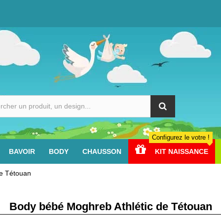
Configurez le votre !
BAVOIR
BODY
CHAUSSON
KIT NAISSANCE
de Tétouan
Body bébé Moghreb Athlétic de Tétouan