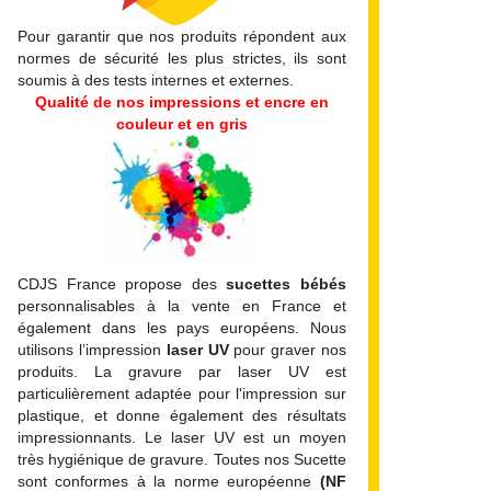
Sport
Pour garantir que nos produits répondent aux
Championn
normes de sécurité les plus strictes, ils sont
soumis à des tests internes et externes.
Qualité de nos impressions et encre en
Matière
couleur et en gris
Type de pr
Motif
Couleur
CDJS France propose des
sucettes bébés
d'impressi
personnalisables à la vente en France et
également dans les pays européens. Nous
Modèle du
utilisons l’impression
laser UV
pour graver nos
design
produits. La gravure par laser UV est
particulièrement adaptée pour l'impression sur
Type de
plastique, et donne également des résultats
Personnali
impressionnants. Le laser UV est un moyen
très hygiénique de gravure. Toutes nos Sucette
Kit de nai
sont conformes à la norme européenne
(NF