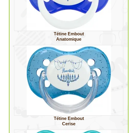
Tétine Embout
Anatomique
Tétine Embout
Cerise