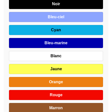
Noir
Bleu-ciel
Cyan
Bleu-marine
Blanc
Jaune
Orange
Rouge
Marron