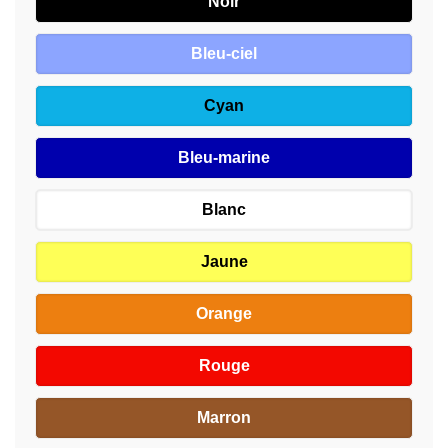
Noir
Bleu-ciel
Cyan
Bleu-marine
Blanc
Jaune
Orange
Rouge
Marron