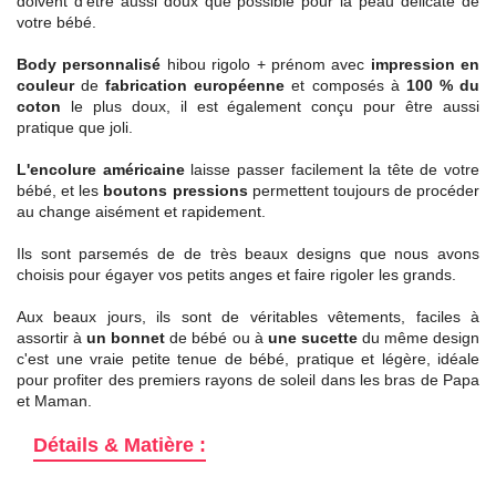
doivent d'être aussi doux que possible pour la peau délicate de
votre bébé.
Body personnalisé
hibou rigolo + prénom avec
impression en
couleur
de
fabrication européenne
et composés à
100 % du
coton
le plus doux, il est également conçu pour être aussi
pratique que joli.
L'encolure américaine
laisse passer facilement la tête de votre
bébé, et les
boutons pressions
permettent toujours de procéder
au change aisément et rapidement.
Ils sont parsemés de de très beaux designs que nous avons
choisis pour égayer vos petits anges et faire rigoler les grands.
Aux beaux jours, ils sont de véritables vêtements, faciles à
assortir à
un bonnet
de bébé ou à
une sucette
du même design
c'est une vraie petite tenue de bébé, pratique et légère, idéale
pour profiter des premiers rayons de soleil dans les bras de Papa
et Maman.
Détails & Matière :