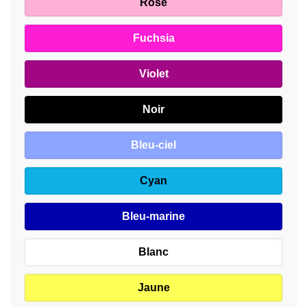
Rose
Fuchsia
Violet
Noir
Bleu-ciel
Cyan
Bleu-marine
Blanc
Jaune