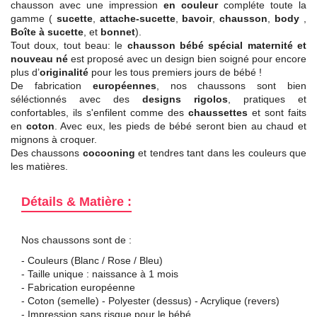
chausson avec une impression
en couleur
compléte toute la
gamme (
sucette
,
attache-sucette
,
bavoir
,
chausson
,
body
,
Boîte à sucette
, et
bonnet
).
Tout doux, tout beau: le
chausson bébé spécial maternité et
nouveau né
est proposé avec un design bien soigné pour encore
plus d’
originalité
pour les tous premiers jours de bébé !
De fabrication
européennes
, nos chaussons sont bien
séléctionnés avec des
designs rigolos
, pratiques et
confortables, ils s'enfilent comme des
chaussettes
et sont faits
en
coton
. Avec eux, les pieds de bébé seront bien au chaud et
mignons à croquer.
Des chaussons
cocooning
et tendres tant dans les couleurs que
les matières.
Détails & Matière :
Nos chaussons sont de :
- Couleurs (Blanc / Rose / Bleu)
- Taille unique : naissance à 1 mois
- Fabrication européenne
- Coton (semelle) - Polyester (dessus) - Acrylique (revers)
- Impression sans risque pour le bébé