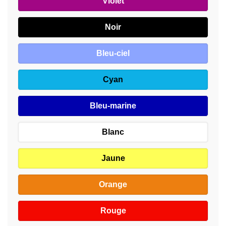
Violet
Noir
Bleu-ciel
Cyan
Bleu-marine
Blanc
Jaune
Orange
Rouge