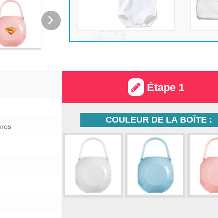
Étape 1
COULEUR DE LA BOÎTE :
éros