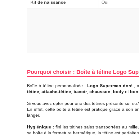
Kit de naissance
Oui
Pourquoi choisir : Boîte à tétine Logo S
Boîte à tétine personnalisée :
Logo Superman doré
, 
tétine
,
attache-tétine
,
bavoir
,
chausson
,
body
et
bon
Si vous avez opter pour une des tétines présente sur su7.f
En effet, cette boîte à tétine est pratique grâce à son 
langer.
Hygiénique :
fini les tétines sales transportées au mil
sa boîte à la fermeture hermétique, la tétine est parfait