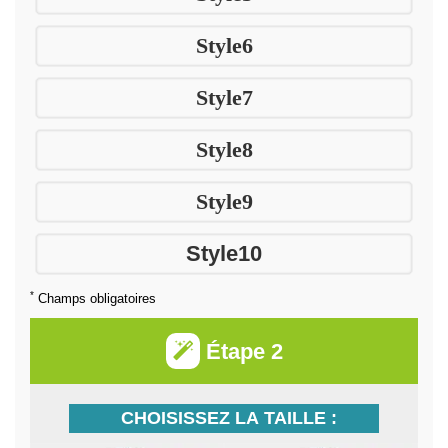
Style6
Style7
Style8
Style9
Style10
*
Champs obligatoires
Étape 2
CHOISISSEZ LA TAILLE :