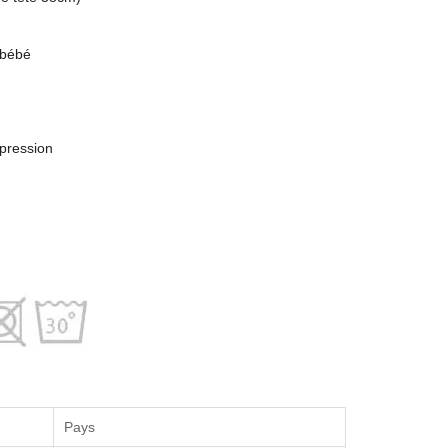
 bébé
mpression
Pays