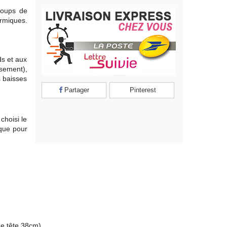
 coups de
ermiques.
ds et aux
usement),
s baisses
Partager
Pinterest
choisi le
ique pour
de tête 38cm)