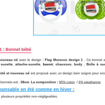
1 : Bonnet bébé
nouveau né
avec le design :
Flag Morocco design 1
. Ce bonnet 
(
sucette
,
attache-sucette
,
bavoir
,
chausson
,
body
,
Boîte à su
nité et nouveau né
est proposé avec un design bien soigné pour enc
 bonnets est :
38cm
.
La composition :
95% coton
/
5% elasthanne
.
sponsable en été comme en hiver :
a plusieurs propriétés non-négligeables.