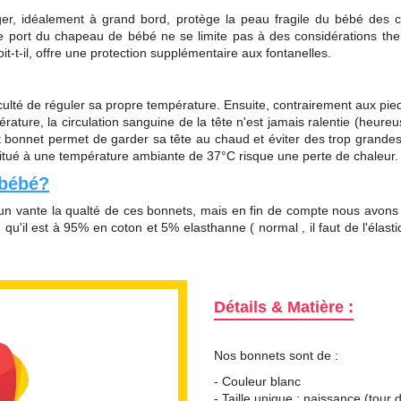
 léger, idéalement à grand bord, protège la peau fragile du bébé des
 le port du chapeau de bébé ne se limite pas à des considérations th
it-t-il, offre une protection supplémentaire aux fontanelles.
culté de réguler sa propre température. Ensuite, contrairement aux pie
ature, la circulation sanguine de la tête n'est jamais ralentie (heure
t bonnet permet de garder sa tête au chaud et éviter des trop grande
bitué à une température ambiante de 37°C risque une perte de chaleur.
 bébé?
n vante la qualté de ces bonnets, mais en fin de compte nous avons 
n qu'il est à 95% en coton et 5% elasthanne ( normal , il faut de l'élast
Détails & Matière :
Nos bonnets sont de :
- Couleur blanc
- Taille unique :
naissance (tour 