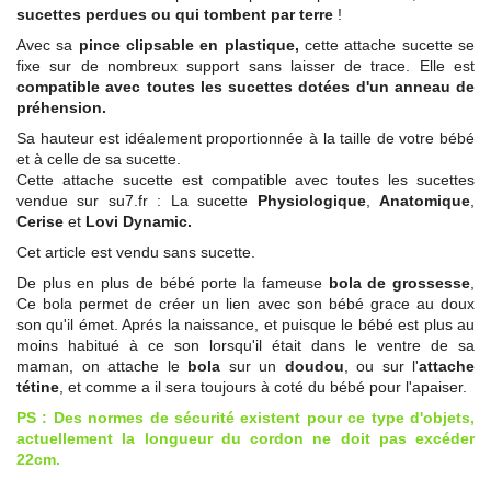
sucettes perdues ou qui tombent par terre
!
Avec sa
pince clipsable en plastique,
cette attache sucette se
fixe sur de nombreux support sans laisser de trace. Elle est
compatible avec toutes les sucettes dotées d'un anneau de
préhension.
Sa hauteur est idéalement proportionnée à la taille de votre bébé
et à celle de sa sucette.
Cette attache sucette est compatible avec toutes les sucettes
vendue sur su7.fr : La sucette
Physiologique
,
Anatomique
,
Cerise
et
Lovi Dynamic.
Cet article est vendu sans sucette.
De plus en plus de bébé porte la fameuse
bola de grossesse
,
Ce bola permet de créer un lien avec son bébé grace au doux
son qu'il émet. Aprés la naissance, et puisque le bébé est plus au
moins habitué à ce son lorsqu'il était dans le ventre de sa
maman, on attache le
bola
sur un
doudou
, ou sur l'
attache
tétine
, et comme a il sera toujours à coté du bébé pour l'apaiser.
PS : Des normes de sécurité existent pour ce type d'objets,
actuellement la longueur du cordon ne doit pas excéder
22cm.