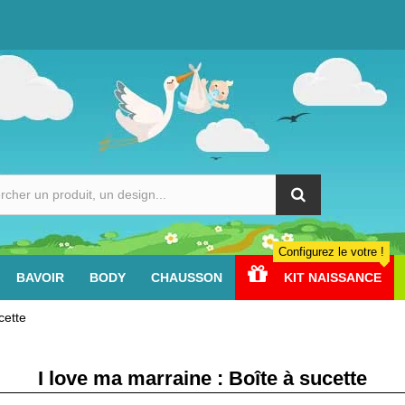
Configurez le votre !
BAVOIR
BODY
CHAUSSON
KIT NAISSANCE
cette
I love ma marraine : Boîte à sucette