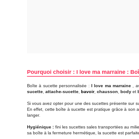
Pourquoi choisir : I love ma marraine : Boî
Boîte à sucette personnalisée :
I love ma marraine
, a
sucette
,
attache-sucette
,
bavoir
,
chausson
,
body
et
Si vous avez opter pour une des sucettes présente sur su7.
En effet, cette boîte à sucette est pratique grâce à son
langer.
Hygiénique :
fini les sucettes sales transportées au mil
sa boîte à la fermeture hermétique, la sucette est parfa