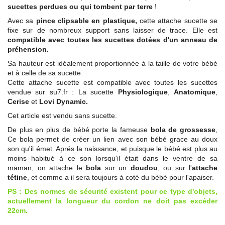
sucettes perdues ou qui tombent par terre
!
Avec sa
pince clipsable en plastique,
cette attache sucette se
fixe sur de nombreux support sans laisser de trace. Elle est
compatible avec toutes les sucettes dotées d'un anneau de
préhension.
Sa hauteur est idéalement proportionnée à la taille de votre bébé
et à celle de sa sucette.
Cette attache sucette est compatible avec toutes les sucettes
vendue sur su7.fr : La sucette
Physiologique
,
Anatomique
,
Cerise
et
Lovi Dynamic.
Cet article est vendu sans sucette.
De plus en plus de bébé porte la fameuse
bola de grossesse
,
Ce bola permet de créer un lien avec son bébé grace au doux
son qu'il émet. Aprés la naissance, et puisque le bébé est plus au
moins habitué à ce son lorsqu'il était dans le ventre de sa
maman, on attache le
bola
sur un
doudou
, ou sur l'
attache
tétine
, et comme a il sera toujours à coté du bébé pour l'apaiser.
PS : Des normes de sécurité existent pour ce type d'objets,
actuellement la longueur du cordon ne doit pas excéder
22cm.