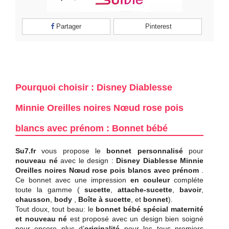
Partager
Pinterest
Pourquoi choisir : Disney Diablesse
Minnie Oreilles noires Nœud rose pois
blancs avec prénom : Bonnet bébé
Su7.fr
vous propose le
bonnet personnalisé
pour
nouveau né
avec le design :
Disney Diablesse Minnie
Oreilles noires Nœud rose pois blancs avec prénom
.
Ce bonnet avec une impression
en couleur
compléte
toute la gamme (
sucette
,
attache-sucette
,
bavoir
,
chausson
,
body
,
Boîte à sucette
, et
bonnet
).
Tout doux, tout beau: le
bonnet bébé spécial maternité
et nouveau né
est proposé avec un design bien soigné
pour encore plus d’
originalité
pour les tous premiers