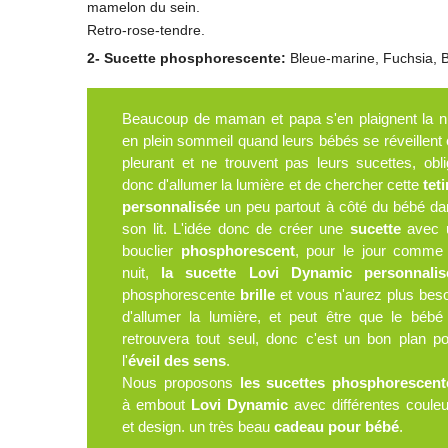
mamelon du sein.
Retro-rose-tendre.
2-
Sucette phosphorescente:
Bleue-marine, Fuchsia, 
Beaucoup de maman et papa s'en plaignent la nu
en plein sommeil quand leurs bébés se réveillent
pleurant et ne trouvent pas leurs sucettes, obl
donc d'allumer la lumière et de chercher cette
tet
personnalisée
un peu partout à côté du bébé da
son lit. L'idée donc de créer une
sucette
avec 
bouclier
phosphorescent
, pour le jour comme 
nuit,
la sucette Lovi Dynamic personnalis
phosphorescente
brille
et vous n'aurez plus bes
d'allumer la lumière, et peut être que le bébé
retrouvera tout seul, donc c'est un bon plan p
l'
éveil des sens
.
Nous proposons
les sucettes phosphorescent
à embout
Lovi Dynamic
avec différentes coule
et design. un très beau
cadeau pour bébé
.