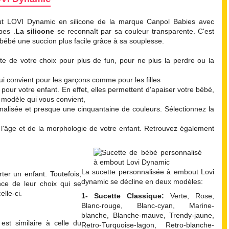
t LOVI Dynamic en silicone de la marque Canpol Babies avec
pes .
La silicone
se reconnaît par sa couleur transparente. C'est
 bébé une succion plus facile grâce à sa souplesse.
te de votre choix pour plus de fun, pour ne plus la perdre ou la
ui convient pour les garçons comme pour les filles
our votre enfant. En effet, elles permettent d'apaiser votre bébé,
e modèle qui vous convient,
alisée et presque une cinquantaine de couleurs. Sélectionnez la
 de l'âge et de la morphologie de votre enfant. Retrouvez également
La sucette personnalisée à embout Lovi
rter un enfant. Toutefois,
dynamic se décline en deux modèles:
nce de leur choix qui se
elle-ci.
1-
Sucette Classique:
Verte, Rose,
Blanc-rouge, Blanc-cyan, Marine-
blanche, Blanche-mauve, Trendy-jaune,
st similaire à celle du
Retro-Turquoise-lagon, Retro-blanche-