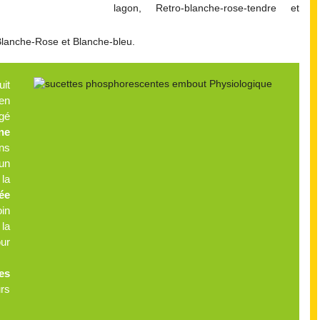
lagon, Retro-blanche-rose-tendre et
Blanche-Rose et Blanche-bleu.
it
 en
igé
ine
ns
un
la
ée
oin
 la
our
es
urs