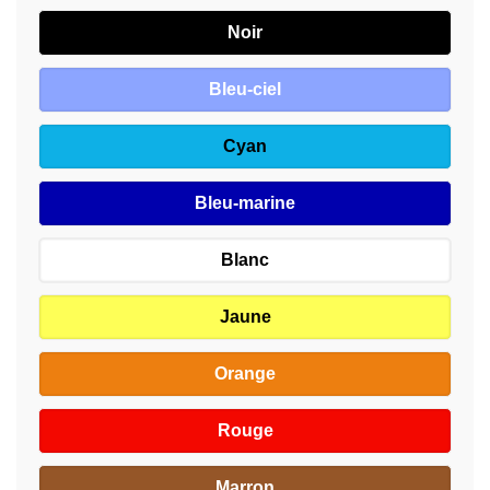
Noir
Bleu-ciel
Cyan
Bleu-marine
Blanc
Jaune
Orange
Rouge
Marron