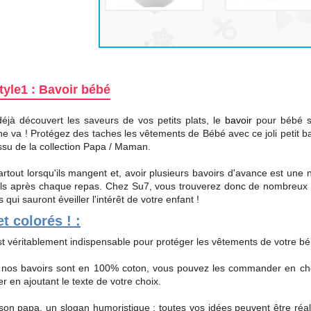
tyle1 : Bavoir bébé
déjà découvert les saveurs de vos petits plats, le
bavoir
pour bébé s
e va ! Protégez des taches les vêtements de Bébé avec ce joli petit ba
ssu de la collection Papa / Maman.
rtout lorsqu'ils mangent et, avoir plusieurs bavoirs d'avance est une 
 pulls après chaque repas. Chez Su7, vous trouverez donc de nombreu
ui sauront éveiller l'intérêt de votre enfant !
t colorés ! :
st véritablement indispensable pour protéger les vêtements de votre bé
, nos bavoirs sont en 100% coton, vous pouvez les commander en cho
r en ajoutant le texte de votre choix.
 papa, un slogan humoristique ; toutes vos idées peuvent être réal