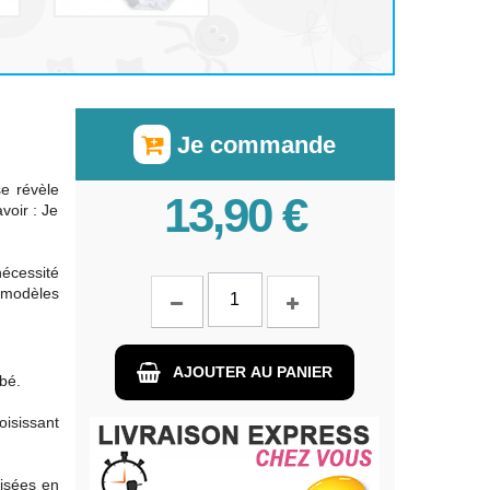
Je commande
e révèle
13,90 €
voir : Je
nécessité
x modèles
AJOUTER AU PANIER
bé.
isissant
isées en