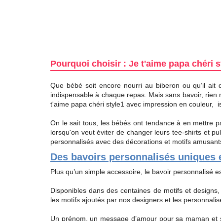
Pourquoi choisir : Je t'aime papa chéri s
Que bébé soit encore nourri au biberon ou qu’il ait 
indispensable à chaque repas. Mais sans bavoir, rien n
t'aime papa chéri style1 avec impression en couleur, i
On le sait tous, les bébés ont tendance à en mettre pa
lorsqu'on veut éviter de changer leurs tee-shirts et
personnalisés avec des décorations et motifs amusants q
Des bavoirs personnalisés uniques e
Plus qu’un simple accessoire, le bavoir personnalisé e
Disponibles dans des centaines de motifs et designs
les motifs ajoutés par nos designers et les personnalise
Un prénom, un message d’amour pour sa maman et son