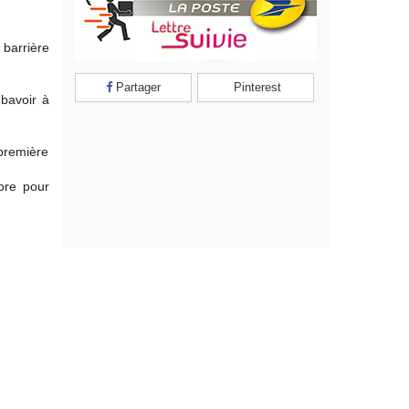
 barrière
Partager
Pinterest
 bavoir à
 première
ore pour
Fiche
technique
Pour